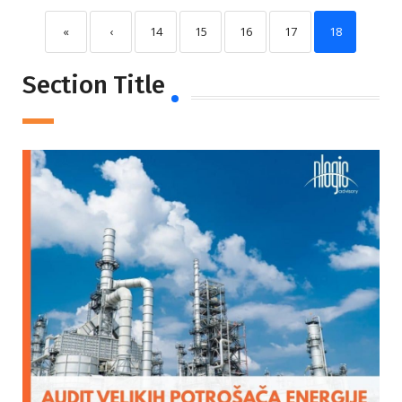
«
‹
14
15
16
17
18
Section Title