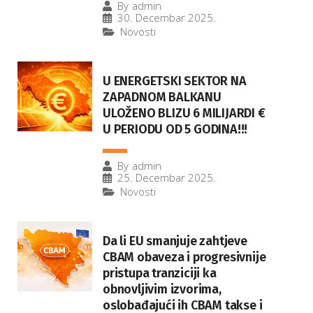
By
admin
30. Decembar 2025.
Novosti
U ENERGETSKI SEKTOR NA
ZAPADNOM BALKANU
ULOŽENO BLIZU 6 MILIJARDI €
U PERIODU OD 5 GODINA!!!
By
admin
25. Decembar 2025.
Novosti
Da li EU smanjuje zahtjeve
CBAM obaveza i progresivnije
pristupa tranziciji ka
obnovljivim izvorima,
oslobađajući ih CBAM takse i