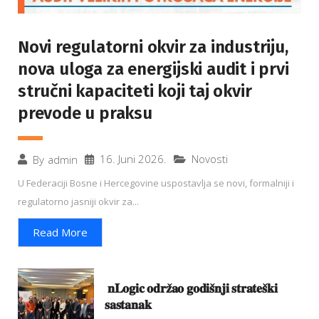
Novi regulatorni okvir za industriju,
nova uloga za energijski audit i prvi
stručni kapaciteti koji taj okvir
prevode u praksu
16. Juni 2026.
Novosti
By
admin
U Federaciji Bosne i Hercegovine uspostavlja se novi, formalniji i
regulatorno jasniji okvir za...
Read More
𝐧𝐋𝐨𝐠𝐢𝐜 𝐨𝐝𝐫𝐳̌𝐚𝐨 𝐠𝐨𝐝𝐢𝐬̌𝐧𝐣𝐢 𝐬𝐭𝐫𝐚𝐭𝐞𝐬̌𝐤𝐢
𝐬𝐚𝐬𝐭𝐚𝐧𝐚𝐤