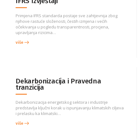
IFRS Izvještaji
Primjena IFRS standarda postaje sve zahtjevnija zbog
njihove rastuće složenosti, čestih izmjena i većih
očekivanja u pogledu transparentnosti, procjena,
upravljanja rizicima…
više
Dekarbonizacija i Pravedna
tranzicija
Dekarbonizacija energetskog sektora i industrije
predstavlja ključni korak u ispunjavanju klimatskih ciljeva
i prelasku ka klimatski…
više