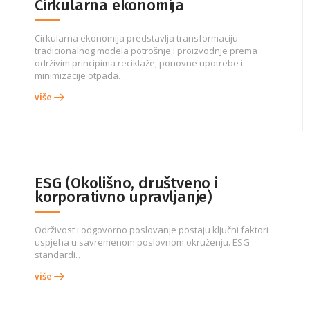
Cirkularna ekonomija
Cirkularna ekonomija predstavlja transformaciju
tradicionalnog modela potrošnje i proizvodnje prema
održivim principima reciklaže, ponovne upotrebe i
minimizacije otpada…
više
ESG (Okolišno, društveno i
korporativno upravljanje)
Održivost i odgovorno poslovanje postaju ključni faktori
uspjeha u savremenom poslovnom okruženju. ESG
standardi…
više