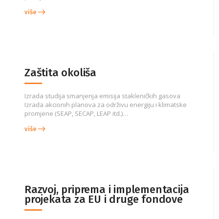
više
Zaštita okoliša
Izrada studija smanjenja emisija stakleničkih gasova
Izrada akcionih planova za održivu energiju i klimatske
promjene (SEAP, SECAP, LEAP itd.)…
više
Razvoj, priprema i implementacija
projekata za EU i druge fondove