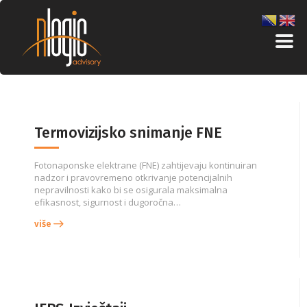
Termovizijsko snimanje FNE
Fotonaponske elektrane (FNE) zahtijevaju kontinuiran
nadzor i pravovremeno otkrivanje potencijalnih
nepravilnosti kako bi se osigurala maksimalna
efikasnost, sigurnost i dugoročna…
više