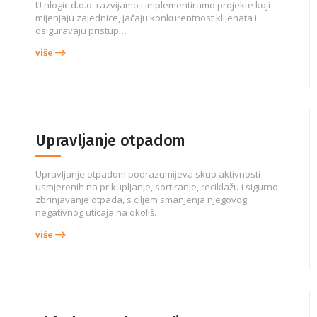
U nlogic d.o.o. razvijamo i implementiramo projekte koji
mijenjaju zajednice, jačaju konkurentnost klijenata i
osiguravaju pristup…
više
Upravljanje otpadom
Upravljanje otpadom podrazumijeva skup aktivnosti
usmjerenih na prikupljanje, sortiranje, reciklažu i sigurno
zbrinjavanje otpada, s ciljem smanjenja njegovog
negativnog uticaja na okoliš…
više