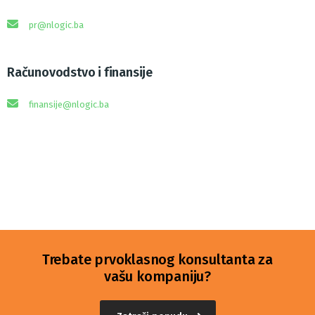
pr@nlogic.ba
Računovodstvo i finansije
finansije@nlogic.ba
Trebate prvoklasnog konsultanta za
vašu kompaniju?