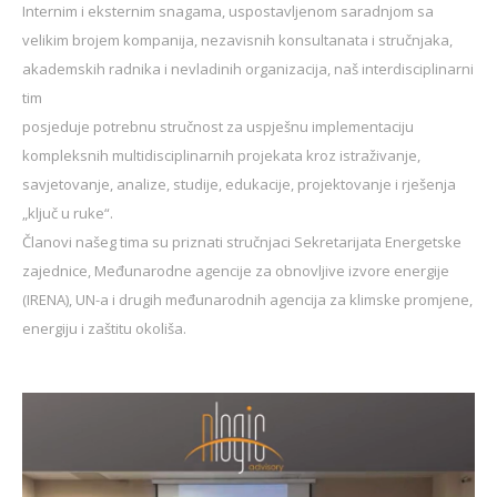
Internim i eksternim snagama, uspostavljenom saradnjom sa
velikim brojem kompanija, nezavisnih
konsultanata i
stručnjaka,
akademskih radnika i nevladinih organizacija, naš interdisciplinarni
tim
posjeduje potrebnu
stručnost
za uspješnu implementaciju
kompleksnih multidisciplinarnih projekata
kroz istraživanje,
savjetovanje, analize, studije, edukacije, projektovanje i rješenja
„ključ
u ruke“.
Članovi
našeg
tima su priznati
stručnjaci
Sekretarijata Energetske
zajednice,
Međunarodne
agencije za obnovljive izvore energije
(IRENA), UN-a i drugih
međunarodnih
agencija za klimske
promjene,
energiju i zaštitu okoliša.