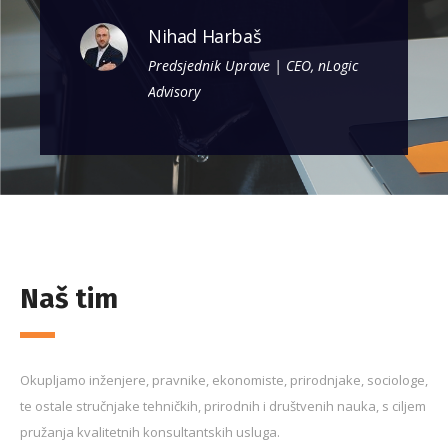
Nihad Harbaš
Predsjednik Uprave | CEO, nLogic
Advisory
Naš tim
Okupljamo inženjere, pravnike, ekonomiste, prirodnjake, sociologe,
te ostale
stručnjake
tehničkih,
prirodnih i društvenih nauka, s ciljem
pružanja kvalitetnih konsultantskih usluga.