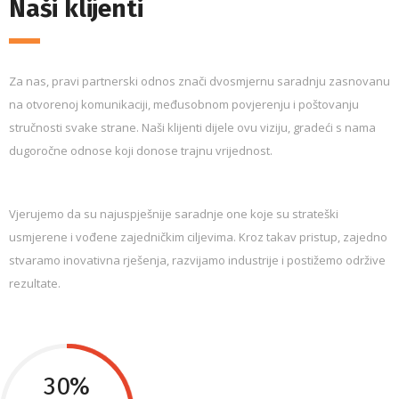
Naši klijenti
Za nas, pravi partnerski odnos znači dvosmjernu saradnju zasnovanu
na otvorenoj komunikaciji, međusobnom povjerenju i poštovanju
stručnosti svake strane. Naši klijenti dijele ovu viziju, gradeći s nama
dugoročne odnose koji donose trajnu vrijednost.
Vjerujemo da su najuspješnije saradnje one koje su strateški
usmjerene i vođene zajedničkim ciljevima. Kroz takav pristup, zajedno
stvaramo inovativna rješenja, razvijamo industrije i postižemo održive
rezultate.
30%