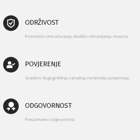
ODRŽIVOST
Posvećeni smo očuvanju okoliša i obnavljanju resursa.
POVJERENJE
Gradimo dugogodišnju saradnju na temelju povjerenja.
ODGOVORNOST
Preuzimamo odgovornost.