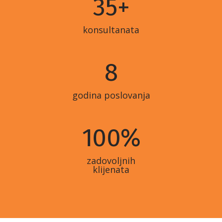
35
+
konsultanata
8
godina poslovanja
100
%
zadovoljnih
klijenata