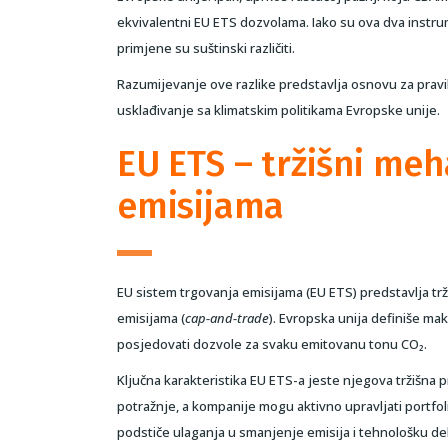
ekvivalentni EU ETS dozvolama. Iako su ova dva instrum
primjene su suštinski različiti.
Razumijevanje ove razlike predstavlja osnovu za pravil
usklađivanje sa klimatskim politikama Evropske unije.
EU ETS – tržišni me
emisijama
EU sistem trgovanja emisijama (EU ETS) predstavlja trž
emisijama (
cap-and-trade
). Evropska unija definiše ma
posjedovati dozvole za svaku emitovanu tonu CO₂.
Ključna karakteristika EU ETS-a jeste njegova tržišna 
potražnje, a kompanije mogu aktivno upravljati portfoli
podstiče ulaganja u smanjenje emisija i tehnološku de