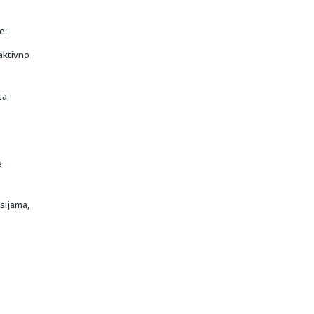
e:
aktivno
ta
e
sijama,