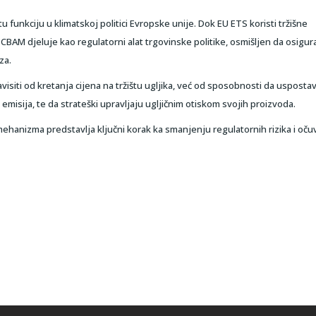
tu funkciju u klimatskoj politici Evropske unije. Dok EU ETS koristi tržišne
BAM djeluje kao regulatorni alat trgovinske politike, osmišljen da osigur
za.
siti od kretanja cijena na tržištu ugljika, već od sposobnosti da usposta
emisija, te da strateški upravljaju ugljičnim otiskom svojih proizvoda.
hanizma predstavlja ključni korak ka smanjenju regulatornih rizika i oču