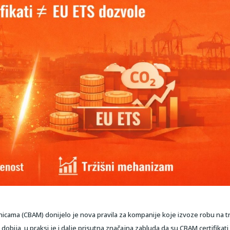
cama (CBAM) donijelo je nova pravila za kompanije koje izvoze robu na tr
dobija, u praksi je i dalje prisutna značajna zabluda da su CBAM certifikati