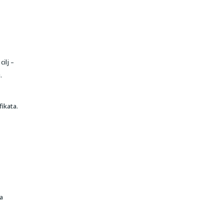
ilj –
.
ikata.
a