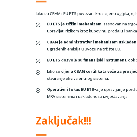
Iako su CBAM i EU ETS povezani kroz cijenu ugljika, njih
, zasnovan na trgo
EU ETS je tržišni mehanizam
upravljati rizikom kroz kupovinu, prodaju i bank
CBAM je administrativni mehanizam usklađen
ugrađenih emisija u uvozu na tržište EU.
, dok
EU ETS dozvole su finansijski instrument
Iako se
cijena CBAM certifikata veže za prosje
stvaranje ekvivalentnog sistema.
je upravljanje portf
Operativni fokus EU ETS-a
MRV sistemima i usklađenosti izvještavanja.
Zaključak!!!