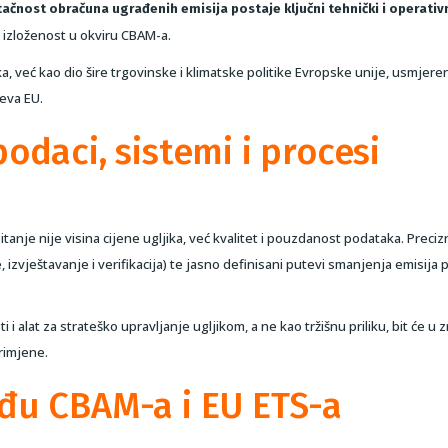
tačnost obračuna ugrađenih emisija postaje ključni tehnički i operativ
u izloženost u okviru CBAM-a.
a, već kao dio šire trgovinske i klimatske politike Evropske unije, usmjere
jeva EU.
podaci, sistemi i procesi
anje nije visina cijene ugljika, već kvalitet i pouzdanost podataka. Preciz
 izvještavanje i verifikacija) te jasno definisani putevi smanjenja emisija 
alat za strateško upravljanje ugljikom, a ne kao tržišnu priliku, bit će u 
rimjene.
eđu CBAM-a i EU ETS-a