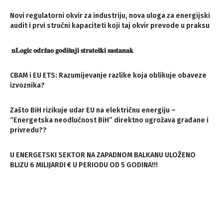
Novi regulatorni okvir za industriju, nova uloga za energijski
audit i prvi stručni kapaciteti koji taj okvir prevode u praksu
𝐧𝐋𝐨𝐠𝐢𝐜 𝐨𝐝𝐫𝐳̌𝐚𝐨 𝐠𝐨𝐝𝐢𝐬̌𝐧𝐣𝐢 𝐬𝐭𝐫𝐚𝐭𝐞𝐬̌𝐤𝐢 𝐬𝐚𝐬𝐭𝐚𝐧𝐚𝐤
CBAM i EU ETS: Razumijevanje razlike koja oblikuje obaveze
izvoznika?
Zašto BiH rizikuje udar EU na električnu energiju –
“Energetska neodlučnost BiH” direktno ugrožava građane i
privredu??
U ENERGETSKI SEKTOR NA ZAPADNOM BALKANU ULOŽENO
BLIZU 6 MILIJARDI € U PERIODU OD 5 GODINA!!!