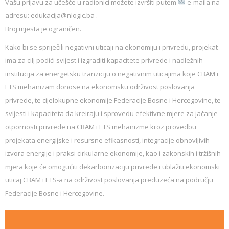
Vašu prijavu za učešće u radionici možete izvršiti putem
e-maila na
adresu: edukacija@nlogic.ba .
Broj mjesta je ograničen.
Kako bi se spriječili negativni uticaji na ekonomiju i privredu, projekat
ima za cilj podići svijest i izgraditi kapacitete privrede i nadležnih
institucija za energetsku tranziciju o negativnim uticajima koje CBAM i
ETS mehanizam donose na ekonomsku održivost poslovanja
privrede, te cijelokupne ekonomije Federacije Bosne i Hercegovine, te
svijesti i kapaciteta da kreiraju i sprovedu efektivne mjere za jačanje
otpornosti privrede na CBAM i ETS mehanizme kroz provedbu
projekata energijske i resursne efikasnosti, integracije obnovljivih
izvora energije i praksi cirkularne ekonomije, kao i zakonskih i tržišnih
mjera koje će omogućiti dekarbonizaciju privrede i ublažiti ekonomski
uticaj CBAM i ETS-a na održivost poslovanja preduzeća na području
Federacije Bosne i Hercegovine.