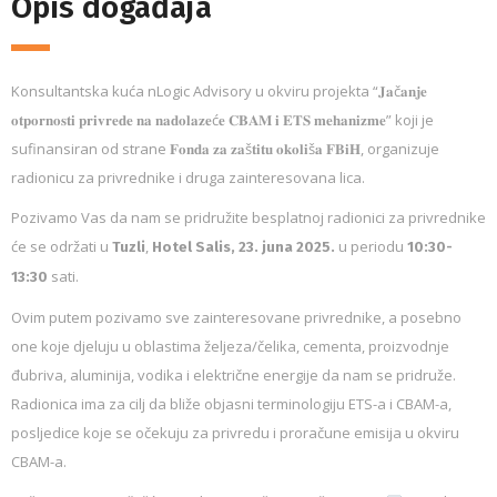
Opis događaja
Konsultantska kuća nLogic Advisory u okviru projekta “𝐉𝐚č𝐚𝐧𝐣𝐞
𝐨𝐭𝐩𝐨𝐫𝐧𝐨𝐬𝐭𝐢 𝐩𝐫𝐢𝐯𝐫𝐞𝐝𝐞 𝐧𝐚 𝐧𝐚𝐝𝐨𝐥𝐚𝐳𝐞ć𝐞 𝐂𝐁𝐀𝐌 𝐢 𝐄𝐓𝐒 𝐦𝐞𝐡𝐚𝐧𝐢𝐳𝐦𝐞” koji je
sufinansiran od strane 𝐅𝐨𝐧𝐝𝐚 𝐳𝐚 𝐳𝐚š𝐭𝐢𝐭𝐮 𝐨𝐤𝐨𝐥𝐢š𝐚 𝐅𝐁𝐢𝐇, organizuje
radionicu za privrednike i druga zainteresovana lica.
Pozivamo Vas da nam se pridružite besplatnoj radionici za privrednike
će se održati u
,
u periodu
Tuzli
Hotel Salis,
23. juna 2025.
10:30-
sati.
13:30
Ovim putem pozivamo sve zainteresovane privrednike, a posebno
one koje djeluju u oblastima željeza/čelika, cementa, proizvodnje
đubriva, aluminija, vodika i električne energije da nam se pridruže.
Radionica ima za cilj da bliže objasni terminologiju ETS-a i CBAM-a,
posljedice koje se očekuju za privredu i proračune emisija u okviru
CBAM-a.