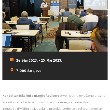
24. Maj 2023. - 25. Maj 2023.
71000 Sarajevo
prvo i jedino ovlašteno pravno
Konsultantska kuća
nLogic Advisory
lice od strane Federalnog ministarstva energije, rudarstva i
industrije (FMERI) realizovala je protekle sedmice trodnevni program