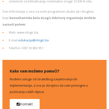
sistemom za klimatizaciju nominalne snage 12 kW ili više.
Sve informacije u vezi sa ovim programom obuke ali i drugima
koje
konsultantska kuća
nLogic Advisory
organizuje možete
saznati putem:
Web: www.nlogic.ba
E-mail
edukacija@nlogic.ba
Telefon +387 33 863 951
Kako vam možemo pomoći?
Nudimo usluge od strateškog savjetovanja do
implementacije, a sve je skrojeno da vam pomogne u
postizanju vaših ciljeva.
Kontakt