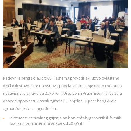
Redovni energijski audit KGH sistema provodi isključivo ovlašteno
fizičko ili pravno lice na osnovu pravila struke, objektivno i potpuno
nezavisno, u skladu sa Zakonom, Uredbom i Pravilnikom, a isti su u
obavezi sprovesti, vlasnik zgrade i/ili objekta, ili posebnog dijela
zgrade/objekta sa ugrađenim:
sistemom centralnog grijanja na bazi tečnih, gasovitih ili čvrstih
goriva, nominalne snage više od 20 kW ili