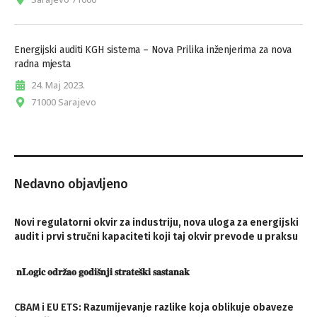
Energijski auditi KGH sistema – Nova Prilika inženjerima za nova
radna mjesta
24. Maj 2023.
71000 Sarajevo
Nedavno objavljeno
Novi regulatorni okvir za industriju, nova uloga za energijski
audit i prvi stručni kapaciteti koji taj okvir prevode u praksu
𝐧𝐋𝐨𝐠𝐢𝐜 𝐨𝐝𝐫𝐳̌𝐚𝐨 𝐠𝐨𝐝𝐢𝐬̌𝐧𝐣𝐢 𝐬𝐭𝐫𝐚𝐭𝐞𝐬̌𝐤𝐢 𝐬𝐚𝐬𝐭𝐚𝐧𝐚𝐤
CBAM i EU ETS: Razumijevanje razlike koja oblikuje obaveze