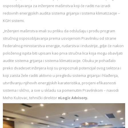
osposobljavanja za inženjere mašinstva koji će raditi na izradi
redovnih energijskih audita sistema grijanja i sistema klimatizacije –
KGH sistemi.
„Inženjeri mašinstva imali su priliku da odslušaju i prođu program
stručnog osposobljavanja prema usvojenom Pravilniku od strane
Federalnog ministarstva energije, rudarstva i industrije, gdje će nakon
položenog ispita biti upisani kao prva stručna lica koja mogu obavljati
audite sistema grijanja i sistema klimatizacije. Obuku je pohađalo
preko dvadeset inžinjera koji su prepoznali potencijal ovog sektora i
koji zaista žele raditi aktivno u pregledu sistema grijanja i hlađenja,
utvrđivanju njihovih energijskih karateristika, procjeni efikasnosti
sistema i slično, a sve u skladu sa pomenutim Pravilnikom – navodi
Meho Kulovac, tehnički direktor
nLogic Advisory.