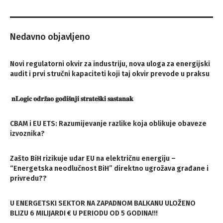
Nedavno objavljeno
Novi regulatorni okvir za industriju, nova uloga za energijski
audit i prvi stručni kapaciteti koji taj okvir prevode u praksu
𝐧𝐋𝐨𝐠𝐢𝐜 𝐨𝐝𝐫𝐳̌𝐚𝐨 𝐠𝐨𝐝𝐢𝐬̌𝐧𝐣𝐢 𝐬𝐭𝐫𝐚𝐭𝐞𝐬̌𝐤𝐢 𝐬𝐚𝐬𝐭𝐚𝐧𝐚𝐤
CBAM i EU ETS: Razumijevanje razlike koja oblikuje obaveze
izvoznika?
Zašto BiH rizikuje udar EU na električnu energiju –
“Energetska neodlučnost BiH” direktno ugrožava građane i
privredu??
U ENERGETSKI SEKTOR NA ZAPADNOM BALKANU ULOŽENO
BLIZU 6 MILIJARDI € U PERIODU OD 5 GODINA!!!