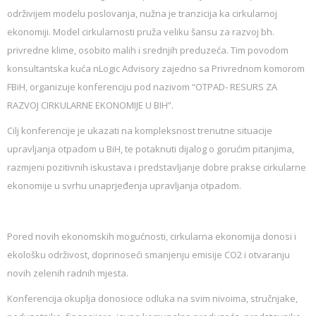
održivijem modelu poslovanja, nužna je tranzicija ka cirkularnoj
ekonomiji. Model cirkularnosti pruža veliku šansu za razvoj bh.
privredne klime, osobito malih i srednjih preduzeća. Tim povodom
konsultantska kuća nLogic Advisory zajedno sa Privrednom komorom
FBiH, organizuje konferenciju pod nazivom “OTPAD- RESURS ZA
RAZVOJ CIRKULARNE EKONOMIJE U BIH”.
Cilj konferencije je ukazati na kompleksnost trenutne situacije
upravljanja otpadom u BiH, te potaknuti dijalog o gorućim pitanjima,
razmjeni pozitivnih iskustava i predstavljanje dobre prakse cirkularne
ekonomije u svrhu unaprjeđenja upravljanja otpadom.
Pored novih ekonomskih mogućnosti, cirkularna ekonomija donosi i
ekološku održivost, doprinoseći smanjenju emisije CO
2
i otvaranju
novih zelenih radnih mjesta.
Konferencija okuplja donosioce odluka na svim nivoima, stručnjake,