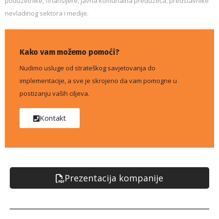
poduzetnike, finansijere, javna komunalna preduzeća, predstavnike
nevladinog sektora i medije.
Kako vam možemo pomoći?
Nudimo usluge od strateškog savjetovanja do
implementacije, a sve je skrojeno da vam pomogne u
postizanju vaših ciljeva.
Kontakt
Prezentacija kompanije