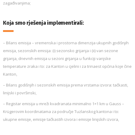
zagađivanjima;
Koja smo rješenja implementirali:
– Bilans emisija – vremenska i prostorna dimenzija ukupnih godišnjih
emisija, sezonskih emisija: (i) sezonsko grijanja i (ii) van sezone
grijanja, dnevnih emisija u sezoni grijanja u funkciji vanjske
temperature zraka i to: za Kanton u cjelini i za trinaest općina koje čine
Kanton,
– Bilans godišnjih i sezonskih emisija prema vrstama izvora: tačkasti,
linijski i površinski,
– Registar emisija u mreži kvadranata minimalno 1×1 km u Gauss –
Krügerovim koordinatama za područje Tuzlanskog kantona i to:
ukupne emisije, emisije tačkastih izvora i emisije linijskih izvora,