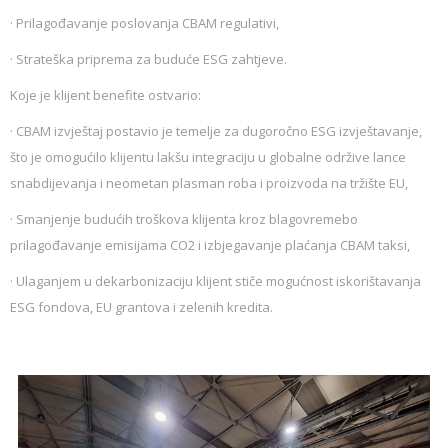
· Prilagođavanje poslovanja CBAM regulativi,
· Strateška priprema za buduće ESG zahtjeve.
Koje je klijent benefite ostvario:
· CBAM izvještaj postavio je temelje za dugoročno ESG izvještavanje,
što je omogućilo klijentu lakšu integraciju u globalne održive lance
snabdijevanja i neometan plasman roba i proizvoda na tržište EU,
· Smanjenje budućih troškova klijenta kroz blagovremebo
prilagođavanje emisijama CO2 i izbjegavanje plaćanja CBAM taksi,
· Ulaganjem u dekarbonizaciju klijent stiče mogućnost iskorištavanja
ESG fondova, EU grantova i zelenih kredita.