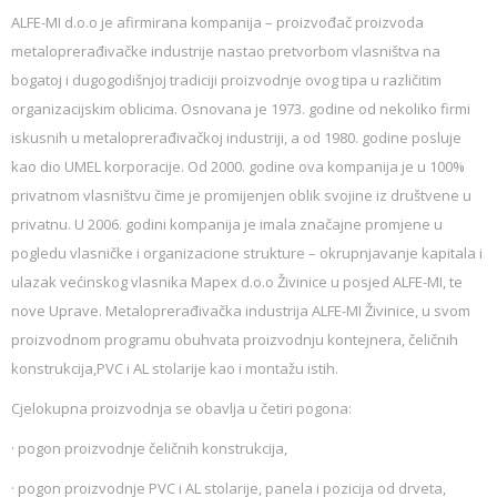
ALFE-MI d.o.o je afirmirana kompanija – proizvođač proizvoda
metaloprerađivačke industrije nastao pretvorbom vlasništva na
bogatoj i dugogodišnjoj tradiciji proizvodnje ovog tipa u različitim
organizacijskim oblicima. Osnovana je 1973. godine od nekoliko firmi
iskusnih u metaloprerađivačkoj industriji, a od 1980. godine posluje
kao dio UMEL korporacije. Od 2000. godine ova kompanija je u 100%
privatnom vlasništvu čime je promijenjen oblik svojine iz društvene u
privatnu. U 2006. godini kompanija je imala značajne promjene u
pogledu vlasničke i organizacione strukture – okrupnjavanje kapitala i
ulazak većinskog vlasnika Mapex d.o.o Živinice u posjed ALFE-MI, te
nove Uprave. Metaloprerađivačka industrija ALFE-MI Živinice, u svom
proizvodnom programu obuhvata proizvodnju kontejnera, čeličnih
konstrukcija,PVC i AL stolarije kao i montažu istih.
Cjelokupna proizvodnja se obavlja u četiri pogona:
· pogon proizvodnje čeličnih konstrukcija,
· pogon proizvodnje PVC i AL stolarije, panela i pozicija od drveta,