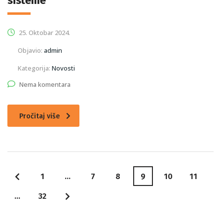
sisteme
25. Oktobar 2024.
Objavio:
admin
Kategorija:
Novosti
Nema komentara
Pročitaj više
1
…
7
8
9
10
11
…
32