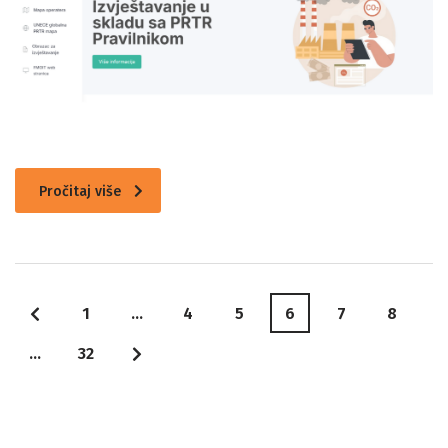
Pročitaj više
1
…
4
5
6
7
8
…
32