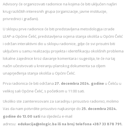
Advisory će organizovati radionice na kojima će biti uključen najširi
krug različitih interesnih grupa (organizacije, javne institucije,
privrednici i građani).
U sklopu prve radionice će biti predstavljena metodologija izrade
LEAP-a Općine Čelić, predstavljena ocjena stanja okoliša u Općini Čelić
i održan interaktivni dio u sklopu radionice, gdje će svi prisutni biti
uključeni u samu realizaciju projekta i identifikaciju okolišnih problema
lokalne zajednice kroz davanje komentara i sugestija, te će na taj
način učestvovati u kreiranju planskog dokumenta sa ciljem
unaprjeđenja stanja okoliša u Općini Čelić.
Prva radionica će biti održana
u Čeliću u
27. decembra 2024. godine
velikoj sali Općine Čelić, s početkom u 11:00 sati.
Ukoliko ste zainteresovani za saradnju i prisustvo radionici, molimo
Vas da nam potvrdite prisustvo najkasnije do
25. decembra 2024.
na sljedeću e-mail
godine do 13.00 sati
adresu:
edukacija@nlogic.ba ili na broj telefona +387 33 878 791.