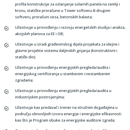
profila konstrukcije za oslanjanje solarnih panela na zemlji i
krovu, statičke proračune u Tower softveru ili drugom
softveru, proračuni veza, betonskih balasta;
Učestvuje u provođenju i razvoju energetskih studija i analiza,
akcijskih planova za EE i OIE;
Učestvuje u izradi građevinskog dijela projekata za idejne i
glavne projekte sistema daljinskih grijanja (konstruktivni i
statički dio);
Učestvuje u provođenju energijskih pregleda/audita i
energijskog certificiranja u stambenim i nestambenim
zgradama;
Učestvuje u provođenju energijskih pregleda/audita u
industrijskim postrojenjima;
Učestvuje kao predavač i trener na stručnim događajima u
području obnovljivih izvora energije i energijske efikasnosti
kao što je Program obuke za energijske auditore zgrada;