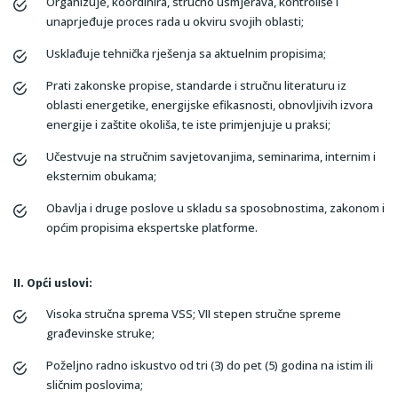
Organizuje, koordinira, stručno usmjerava, kontroliše i
unaprjeđuje proces rada u okviru svojih oblasti;
Usklađuje tehnička rješenja sa aktuelnim propisima;
Prati zakonske propise, standarde i stručnu literaturu iz
oblasti energetike, energijske efikasnosti, obnovljivih izvora
energije i zaštite okoliša, te iste primjenjuje u praksi;
Učestvuje na stručnim savjetovanjima, seminarima, internim i
eksternim obukama;
Obavlja i druge poslove u skladu sa sposobnostima, zakonom i
općim propisima ekspertske platforme.
II. Opći uslovi:
Visoka stručna sprema VSS; VII stepen stručne spreme
građevinske struke;
Poželjno radno iskustvo od tri (3) do pet (5) godina na istim ili
sličnim poslovima;