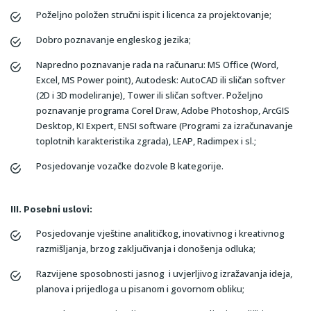
Poželjno položen stručni ispit i licenca za projektovanje;
Dobro poznavanje engleskog jezika;
Napredno poznavanje rada na računaru: MS Office (Word,
Excel, MS Power point), Autodesk: AutoCAD ili sličan softver
(2D i 3D modeliranje), Tower ili sličan softver. Poželjno
poznavanje programa Corel Draw, Adobe Photoshop, ArcGIS
Desktop, KI Expert, ENSI software (Programi za izračunavanje
toplotnih karakteristika zgrada), LEAP, Radimpex i sl.;
Posjedovanje vozačke dozvole B kategorije.
III. Posebni uslovi:
Posjedovanje vještine analitičkog, inovativnog i kreativnog
razmišljanja, brzog zaključivanja i donošenja odluka;
Razvijene sposobnosti jasnog i uvjerljivog izražavanja ideja,
planova i prijedloga u pisanom i govornom obliku;