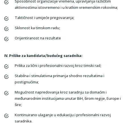
Sposobnost organizacije vremena, upravljanja različitim
aktivnostima istovremeno i u kratkim vremenskim rokovima;
Taktičnost i umijeće pregovaranja;
Sklonost ka timskom radu;
Orijentiranost na rezultate
IV. Prilike za kandidata/budućeg saradnika:
Prilika za lični i profesionalni razvoj kroz timski rad;
Stabilna i stimulativna primanja shodno rezultatima i
postignućima;
Mogućnost napredovanja kroz saradnju sa domaćim i
međunarodnim institucijama unutar BiH, širom regije, Europe i
šire;
Kontinuirano ulaganje u edukaciju i profesionalni razvoj
saradnika.