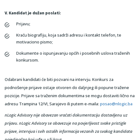
V. Kandidat je dužan poslati:
Prijavu;
Kraću biografiju, koja sadrži adresu i kontakt telefon, te
motivaciono pismo;
Dokumente o ispunjavanju općih i posebnih uslova traženih
konkursom.
Odabrani kandidati će biti pozvani na intervju. Konkurs za
podnošenje prijave ostaje otvoren do daljnjeg ili popune tražene
pozicije. Prijave sa traženim dokumentima se mogu dostaviti lično na
adresu Trampina 12/VI, Sarajevo ili putem e-maila:
posao@nlogic.ba
nLogic Advisory nije obavezan vraćati dokumentaciju dostavljenu uz
prijavu. nLogic Advisory se obavezuje na povjerljivost svake pristigle
prijave, intervjua i svih ostalih informacija vezanih za svakog kandidata
pojedinačno koji uđe u uži krug.