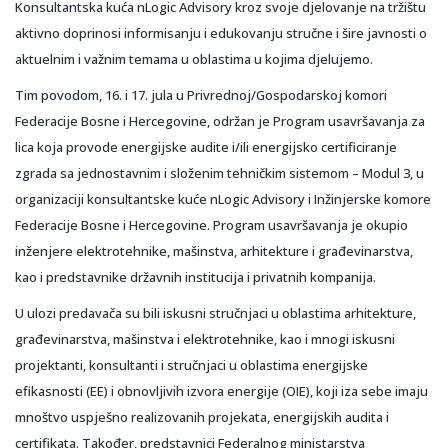
Konsultantska kuća nLogic Advisory kroz svoje djelovanje na tržištu
aktivno doprinosi informisanju i edukovanju stručne i šire javnosti o
aktuelnim i važnim temama u oblastima u kojima djelujemo.
Tim povodom, 16. i 17. jula u Privrednoj/Gospodarskoj komori
Federacije Bosne i Hercegovine, održan je Program usavršavanja za
lica koja provode energijske audite i/ili energijsko certificiranje
zgrada sa jednostavnim i složenim tehničkim sistemom – Modul 3, u
organizaciji konsultantske kuće nLogic Advisory i Inžinjerske komore
Federacije Bosne i Hercegovine. Program usavršavanja je okupio
inženjere elektrotehnike, mašinstva, arhitekture i građevinarstva,
kao i predstavnike državnih institucija i privatnih kompanija.
U ulozi predavača su bili iskusni stručnjaci u oblastima arhitekture,
građevinarstva, mašinstva i elektrotehnike, kao i mnogi iskusni
projektanti, konsultanti i stručnjaci u oblastima energijske
efikasnosti (EE) i obnovljivih izvora energije (OIE), koji iza sebe imaju
mnoštvo uspješno realizovanih projekata, energijskih audita i
certifikata. Također, predstavnici Federalnog ministarstva