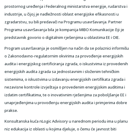
prostornog uređenja i Federalnog ministarstva energije, rudarstva i
industrije, u čijoj je nadležnosti oblast energijske efikasnosti u
zgradarstvu, su bili predavači na Programu usavršavanja. Partner
Programa usavršavanja bila je kompanija MIBO Komunikacije čiji je
predstavnik govorio o digitalnim rješenjima u oblastima EE i OIE.
Program usavršavanja je osmišljen na način da se polaznici informišu
o Zakonodavno-regulatornim okvirima za provođenje energijskih
audita i energijskog certificiranja zgrada, o iskustvima iz provedenih
energijskih audita zgrada sa jednostavnim i složenim tehničkim
sistemima, o iskustvima u izdavanju energijskih certifikata zgrada i
nezavisne kontrole izvještaja o provedenim energijskim auditima i
izdatim certifikatima, te o inovativnim rješenjima za poboljšanje EE i
unaprjeđenjima u provođenju energijskih audita i primjerima dobre
prakse.
Konsultanska kuća nLogic Advisory u narednom periodu ima u planu
niz edukacija iz oblasti u kojima djeluje, o čemu će javnost biti