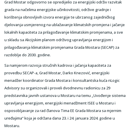
Grad Mostar odgovorno se opredijelio za energijski održiv razvitak
grada na načelima energijske učinkovitosti, održive gradnje i
korištenja obnovljivih izvora energije te ubrzanog zajedničkog
djelovanja usmjerenog na ublažavanje klimatskih promjena i jačanje
lokalnih kapaciteta za prilagođavanje klimatskim promjenama, a sve
u skladu sa Akcijskim planom održivog upravljanja energijom i
prilagođavanja klimatskim promjenama Grada Mostara (SECAP) za
razdoblje do 2030. godine.
Sa namjerom razvoja stručnih kadrova i jačanja kapaciteta za
provedbu SECAP-a, Grad Mostar, Darko Knezović, energijski
menadžer koordinator Grada Mostara i konsultantska kuća nLogic
Advisory su organizovali i proveli dvodnevnu radionicu za 29
predstavnika javnih ustanova u Mostaru na temu „Uvođenje sistema
upravljanja energijom, energijski menadžment ISEE u Mostaru i
osposobljavanje za rad članova Tima EE Grada Mostara sa mjernim
uređajima“ koja je održana dana 23. i 24. januara 2024. godine u
Mostaru.