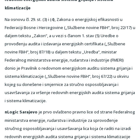
klimatizacije
Na osnovu čl. 29. st. (3) i (4), Zakona o energijskoj efikasnosti u
Federaciji Bosne i Hercegovine („Službene novine FBiH“, broj 22/17) u
daljem tekstu „Zakon“, a u vezi s članom 1. stav (5) Uredbe o
provođenju audita i izdavanja energijskih certifikata („Službene
novine FBiH“, broj 87/18) u daljem tekstu „Uredba“, ministar
Federalnog ministarstva energije, rudarstva i industrije (FMERI)
donio je Pravilnik o redovnom energijskom auditu sistema grijanja i
sistema klimatizacije („Službene novine FBiH“, broj 67/22) u okviru
kojeg su donešene i smjernice za stručno osposobljavanja i
usavršavanja za vršenje redovnih energijskih audita sistema grijanja
i sistema klimatizacije.
je prvo ovlašteno pravno lice od strane Federalnog
nLogic Sarajevo
ministarstva energije, rudarstva i industrije za sprovođenje
stručnog osposobljavanja i usavršavanja lica koja će raditi na izradi
redovnih energijskih audita sistema grijanja i sistema klimatizacije