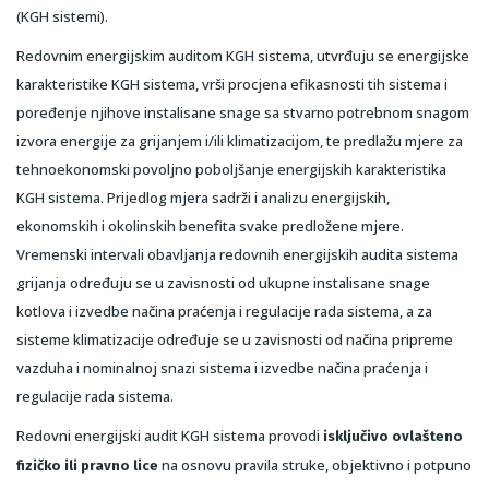
(KGH sistemi).
Redovnim energijskim auditom KGH sistema, utvrđuju se energijske
karakteristike KGH sistema, vrši procjena efikasnosti tih sistema i
poređenje njihove instalisane snage sa stvarno potrebnom snagom
izvora energije za grijanjem i/ili klimatizacijom, te predlažu mjere za
tehnoekonomski povoljno poboljšanje energijskih karakteristika
KGH sistema. Prijedlog mjera sadrži i analizu energijskih,
ekonomskih i okolinskih benefita svake predložene mjere.
Vremenski intervali obavljanja redovnih energijskih audita sistema
grijanja određuju se u zavisnosti od ukupne instalisane snage
kotlova i izvedbe načina praćenja i regulacije rada sistema, a za
sisteme klimatizacije određuje se u zavisnosti od načina pripreme
vazduha i nominalnoj snazi sistema i izvedbe načina praćenja i
regulacije rada sistema.
Redovni energijski audit KGH sistema provodi
isključivo
ovlašteno
na osnovu pravila struke, objektivno i potpuno
fizičko ili pravno lice