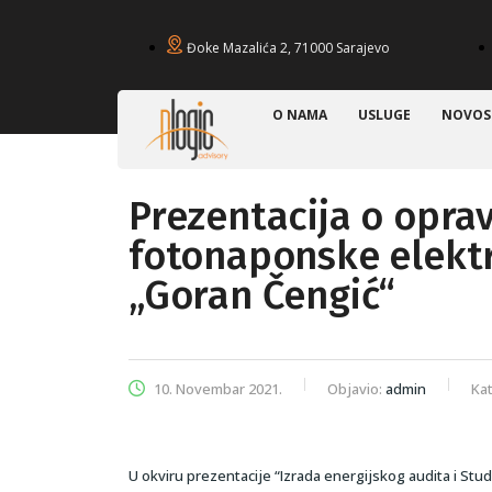
Đoke Mazalića 2, 71000 Sarajevo
O NAMA
USLUGE
NOVOS
Prezentacija o opra
fotonaponske elekt
„Goran Čengić“
10. Novembar 2021.
Objavio:
admin
Kat
U okviru prezentacije “Izrada energijskog audita i S