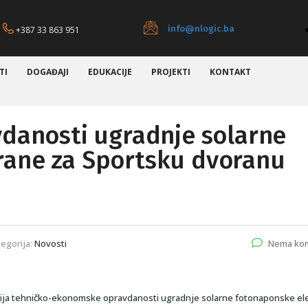
info@nlogic.ba
+387 33 863 951
TI
DOGAĐAJI
EDUKACIJE
PROJEKTI
KONTAKT
vdanosti ugradnje solarne
rane za Sportsku dvoranu
egorija:
Novosti
Nema ko
tudija tehničko-ekonomske opravdanosti ugradnje solarne fotonaponske el