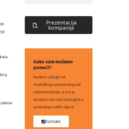
Prezentacija
kih
kompanije
nja
kata.
Kako vam možemo
pomoći?
broj
Nudimo usluge od
strateškog savjetovanja do
implementacije, a sve je
skrojeno da vam pomogne u
a Jelena
postizanju vaših ciljeva.
Kontakt