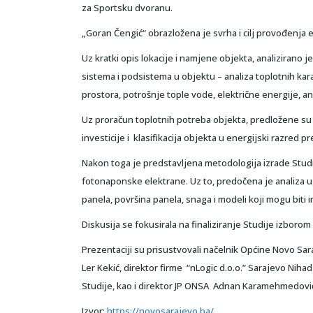
za Sportsku dvoranu.
„Goran Čengić“ obrazložena je svrha i cilj provođenja e
Uz kratki opis lokacije i namjene objekta, analizirano 
sistema i podsistema u objektu – analiza toplotnih kar
prostora, potrošnje tople vode, električne energije, a
Uz proračun toplotnih potreba objekta, predložene su m
investicije i klasifikacija objekta u energijski razred 
Nakon toga je predstavljena metodologija izrade Stu
fotonaponske elektrane. Uz to, predočena je analiza ug
panela, površina panela, snaga i modeli koji mogu biti i
Diskusija se fokusirala na finaliziranje Studije izbor
Prezentaciji su prisustvovali načelnik Općine Novo Sara
Ler Kekić, direktor firme “nLogic d.o.o.” Sarajevo Nihad
Studije, kao i direktor JP ONSA Adnan Karamehmedovi
Izvor:
https://novosarajevo.ba/