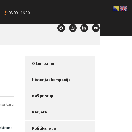
08:00 - 16:30
O kompaniji
Historijat kompanije
Naš pristup
mentara
Karijera
ektrane
Politika rada