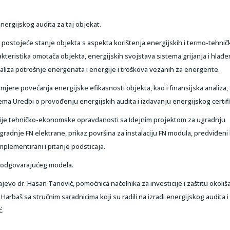
nergijskog audita za taj objekat.
je postojeće stanje objekta s aspekta korištenja energijskih i termo-tehnič
akteristika omotača objekta, energijskih svojstava sistema grijanja i hlađe
naliza potrošnje energenata i energije i troškova vezanih za energente.
jere povećanja energijske efikasnosti objekta, kao i finansijska analiza,
prema Uredbi o provođenju energijskih audita i izdavanju energijskog certifi
dije tehničko-ekonomske opravdanosti sa Idejnim projektom za ugradnju
radnje FN elektrane, prikaz površina za instalaciju FN modula, predviđeni 
mplementirani i pitanje podsticaja.
om odgovarajućeg modela.
jevo dr. Hasan Tanović, pomoćnica načelnika za investicije i zaštitu okoliš
 Harbaš sa stručnim saradnicima koji su radili na izradi energijskog audita i
ć.