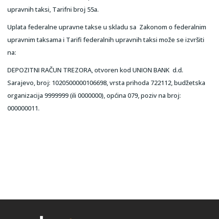
upravnih taksi, Tarifni broj 55a.
Uplata federalne upravne takse u skladu sa Zakonom o federalnim
upravnim taksama i Tarifi federalnih upravnih taksi može se izvršiti
na:
DEPOZITNI RAČUN TREZORA, otvoren kod UNION BANK d.d.
Sarajevo, broj: 1020500000106698, vrsta prihoda 722112, budžetska
organizacija 9999999 (ili 0000000), općina 079, poziv na broj:
000000011.