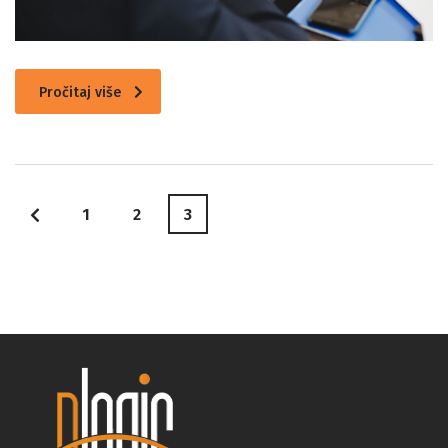
Pročitaj više
1
2
3