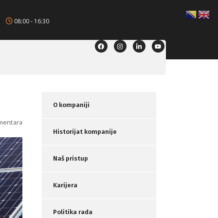
08:00 - 16:30
O kompaniji
mentara
Historijat kompanije
Naš pristup
Karijera
Politika rada