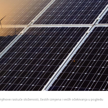
jihove rastuće složenosti, čestih izmjena i većih očekivanja u pogledu