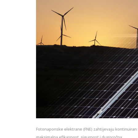
Fotonaponske elektrane (FNE) zahtijevaju kontinuiran 
maksimalna efikasnost, sigurnost i dugoročna…