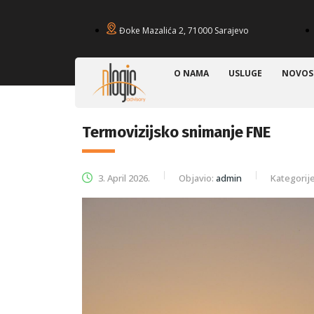
Đoke Mazalića 2, 71000 Sarajevo
O NAMA
USLUGE
NOVOS
Termovizijsko snimanje FNE
3. April 2026.
Objavio:
admin
Kategorije