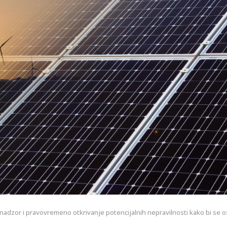
nadzor i pravovremeno otkrivanje potencijalnih nepravilnosti kako bi se o