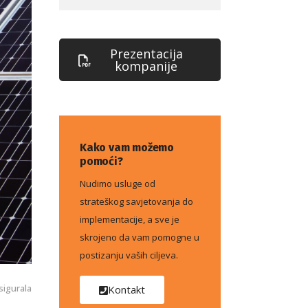
Prezentacija
kompanije
Kako vam možemo
pomoći?
Nudimo usluge od
strateškog savjetovanja do
implementacije, a sve je
skrojeno da vam pomogne u
postizanju vaših ciljeva.
sigurala
Kontakt