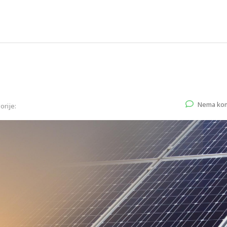
Nema ko
orije: