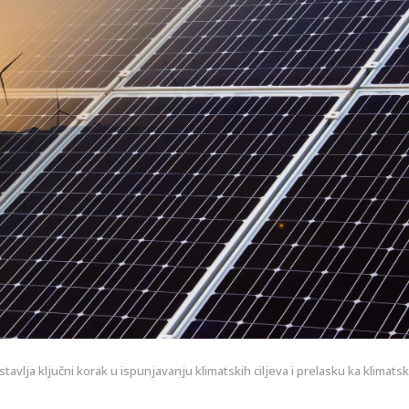
avlja ključni korak u ispunjavanju klimatskih ciljeva i prelasku ka klimats