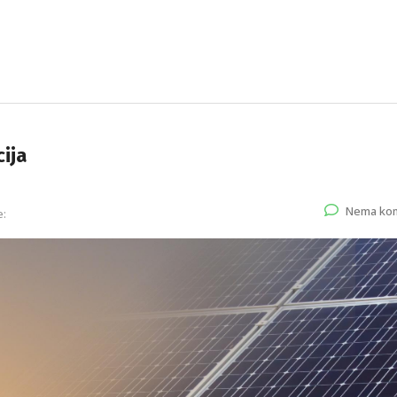
cija
Nema ko
e: