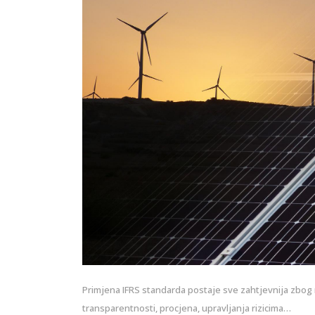
Primjena IFRS standarda postaje sve zahtjevnija zbog n
transparentnosti, procjena, upravljanja rizicima…