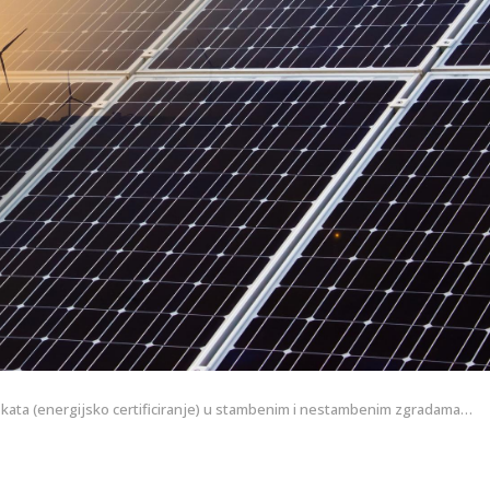
tifikata (energijsko certificiranje) u stambenim i nestambenim zgradama…