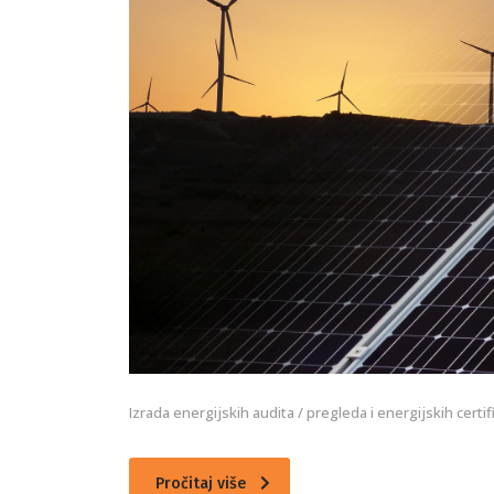
Izrada energijskih audita / pregleda i energijskih cer
Pročitaj više