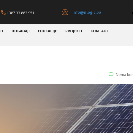
info@nlogic.ba
+387 33 863 951
TI
DOGAĐAJI
EDUKACIJE
PROJEKTI
KONTAKT
Nema ko
: