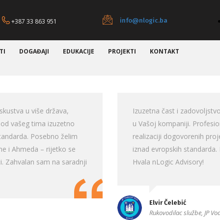
info@nlogic.ba
+387 33 863 951
TI
DOGAĐAJI
EDUKACIJE
PROJEKTI
KONTAKT
skustva u više država,
Izuzetna čast i zadovoljstvo
o od vašeg tima izuzetno
u Vašoj kompaniji. Profesio
 standarda. Posebno želim
realizaciji dogovorenih proj
ne i Ahmeda – rijetko se
iznad evropskih standarda.
ti. Zahvalan sam na saradnji
Hvala nLogic Advisory!
Elvir Čelebić
Rukovodilac službe, JP Vo