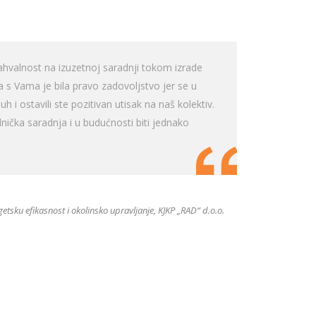
zahvalnost na izuzetnoj saradnji tokom izrade
a s Vama je bila pravo zadovoljstvo jer se u
 i ostavili ste pozitivan utisak na naš kolektiv.
ička saradnja i u budućnosti biti jednako
etsku efikasnost i okolinsko upravljanje, KJKP „RAD“ d.o.o.