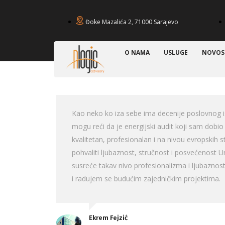
Đoke Mazalića 2, 71000 Sarajevo
O NAMA
USLUGE
NOVOS
Kao neko ko iza sebe ima decenije poslovnog i
mogu reći da je energijski audit koji sam dobi
kvalitetan, profesionalan i na nivou evropskih
pohvaliti ljubaznost, stručnost i posvećenost U
susreće takav nivo profesionalizma i ljubaznos
i radujem se budućim zajedničkim projektima.
Ekrem Fejzić