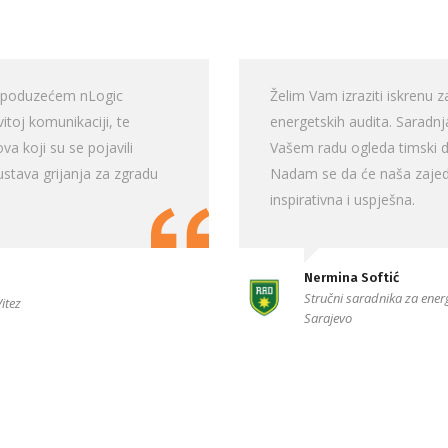
sa poduzećem nLogic
Želim Vam izraziti iskrenu 
itoj komunikaciji, te
energetskih audita. Saradnj
a koji su se pojavili
Vašem radu ogleda timski duh
ustava grijanja za zgradu
Nadam se da će naša zajedn
inspirativna i uspješna.
Nermina Softić
Stručni saradnika za energ
itez
Sarajevo