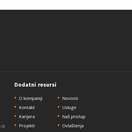
Dodatni resursi
O kompaniji
Novosti
Kontakt
Usluge
Karijera
Naš pristup
Projekti
Ovlaštenja
 iz