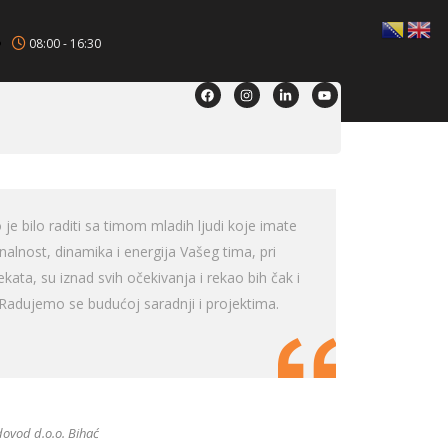
08:00 - 16:30
 je bilo raditi sa timom mladih ljudi koje imate
nalnost, dinamika i energija Vašeg tima, pri
ekata, su iznad svih očekivanja i rekao bih čak i
 Radujemo se budućoj saradnji i projektima.
dovod d.o.o. Bihać