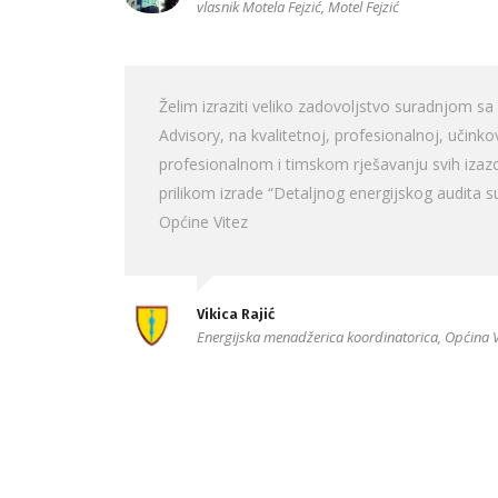
vlasnik Motela Fejzić, Motel Fejzić
Želim izraziti veliko zadovoljstvo suradnjom 
Advisory, na kvalitetnoj, profesionalnoj, učinkov
profesionalnom i timskom rješavanju svih izazov
prilikom izrade “Detaljnog energijskog audita s
Općine Vitez
Vikica Rajić
Energijska menadžerica koordinatorica, Općina V